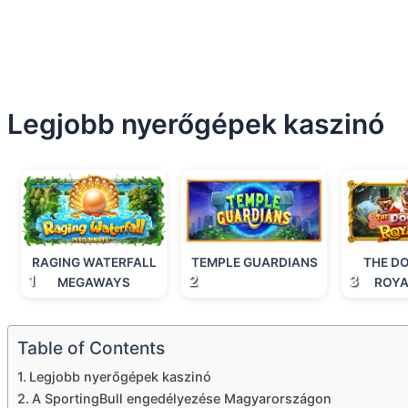
Legjobb nyerőgépek kaszinó
RAGING WATERFALL
TEMPLE GUARDIANS
THE D
1
2
3
MEGAWAYS
ROYA
Table of Contents
Legjobb nyerőgépek kaszinó
A SportingBull engedélyezése Magyarországon