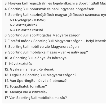
Hogyan kell regisztrálni és bejelentkezni a SportingBull M
SportingBull bónuszok és napi ingyenes pörgetések
SportingBull kaszinójátékok magyar játékosok számára: nye
Nyerőgépek (Slotok)
Asztali játékok
Élő osztós kaszinó
SportingBull sportfogadás Magyarországon
Fizetési módok SportingBull Magyarországon – helyi lehetős
SportingBull mobil verzió Magyarországon
SportingBull mobilalkalmazás – van-e natív app?
A SportingBull előnyei és hátrányai
Következtetés
Gyakran Ismételt Kérdések
Legális a SportingBull Magyarországon?
Van SportingBull üdvözlő bónusz?
Fogadhatok forintban?
Mennyi idő a kifizetés?
Van SportingBull mobilalkalmazás?