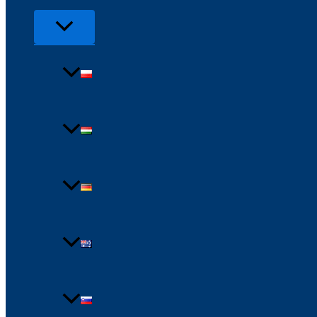
Menu
Toggle