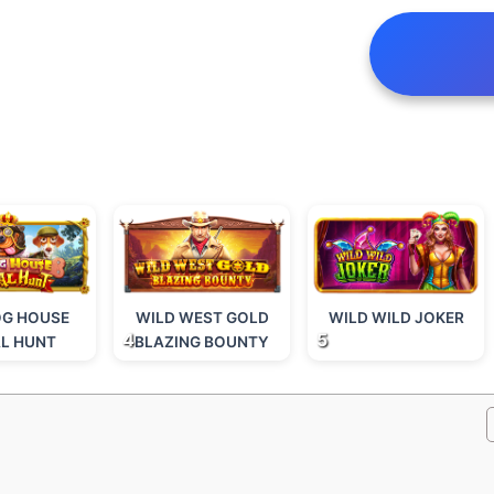
OG HOUSE
WILD WEST GOLD
WILD WILD JOKER
4
5
L HUNT
BLAZING BOUNTY