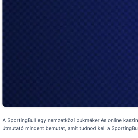
A SportingBull egy nemzetközi bukméker és online kaszinó
útmutató mindent bemutat, amit tudnod kell a SportingBull