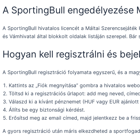
A SportingBull engedélyezése
A SportingBull hivatalos licencét a Máltai Szerencsejáték
és Vámhivatal által blokkolt oldalak listáján szerepel. B
Hogyan kell regisztrálni és bej
A SportingBull regisztráció folyamata egyszerű, és a magy
Kattints az „Fiók megnyitása” gombra a hivatalos webo
Töltsd ki a regisztrációs űrlapot: add meg neved, címe
Válaszd ki a kívánt pénznemet (HUF vagy EUR ajánlott
Állíts be egy biztonsági kérdést.
Erősítsd meg az email címed, majd jelentkezz be a friss
A gyors regisztráció után máris elkezdheted a sportfoga