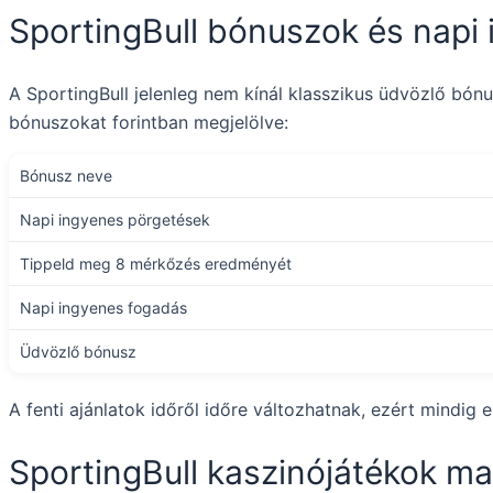
SportingBull bónuszok és napi
A SportingBull jelenleg nem kínál klasszikus üdvözlő bón
bónuszokat forintban megjelölve:
Bónusz neve
Napi ingyenes pörgetések
Tippeld meg 8 mérkőzés eredményét
Napi ingyenes fogadás
Üdvözlő bónusz
A fenti ajánlatok időről időre változhatnak, ezért mindig e
SportingBull kaszinójátékok ma