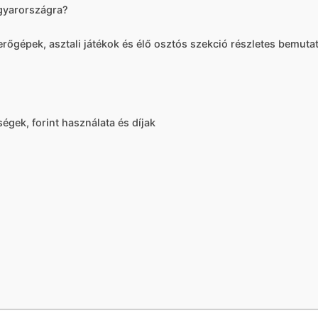
agyarországra?
rőgépek, asztali játékok és élő osztós szekció részletes bemuta
égek, forint használata és díjak